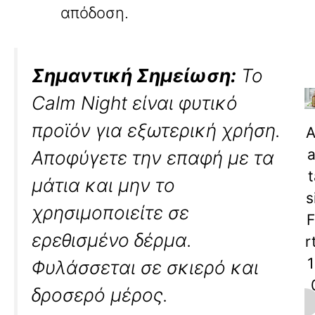
απόδοση.
Σημαντική Σημείωση:
Το
Calm Night είναι φυτικό
προϊόν για εξωτερική χρήση.
A
a
Αποφύγετε την επαφή με τα
t
μάτια και μην το
s
χρησιμοποιείτε σε
F
ερεθισμένο δέρμα.
r
1
Φυλάσσεται σε σκιερό και
δροσερό μέρος.
m