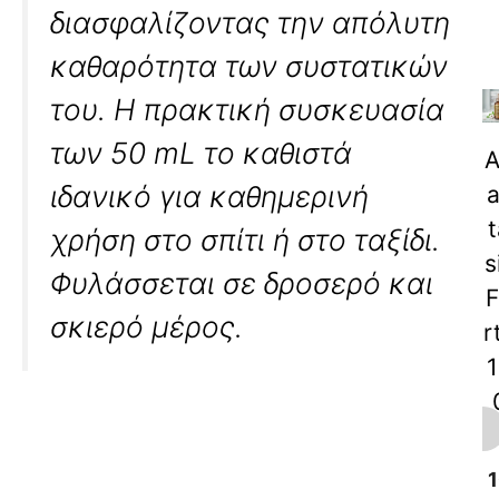
διασφαλίζοντας την απόλυτη
καθαρότητα των συστατικών
του. Η πρακτική συσκευασία
των 50 mL το καθιστά
A
ιδανικό για καθημερινή
a
t
χρήση στο σπίτι ή στο ταξίδι.
s
Φυλάσσεται σε δροσερό και
F
σκιερό μέρος.
r
1
m
1