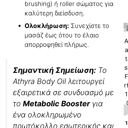
brushing) ή roller σώματος για
καλύτερη διείσδυση.
Ολοκλήρωση:
Συνεχίστε το
μασάζ έως ότου το έλαιο
A
απορροφηθεί πλήρως.
a
t
s
Σημαντική Σημείωση:
Το
F
Athyra Body Oil λειτουργεί
r
εξαιρετικά σε συνδυασμό με
1
το
Metabolic Booster
για
m
ένα ολοκληρωμένο
1
πρωτόκολλο εσωτερικής και