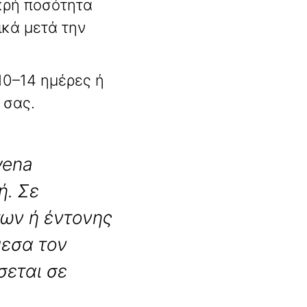
κρή ποσότητα
ικά μετά την
10–14 ημέρες ή
 σας.
vena
ή. Σε
ων ή έντονης
μεσα τον
σεται σε