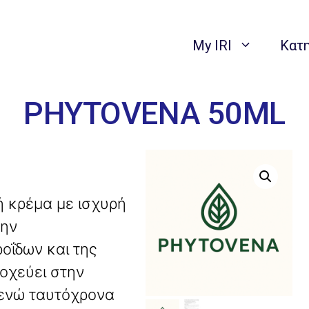
My IRI
Κατ
PHYTOVENA 50ML
ή κρέμα με ισχυρή
την
οΐδων και της
οχεύει στην
ενώ ταυτόχρονα