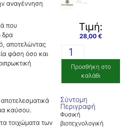
την αναγέννηση
Tιμή:
κά που
 δρα
28,00
€
μό, αποτελώντας
ία φάση όσο και
ριπρωκτική
Προσθήκη στο
καλάθι
Σύντομη
αποτελεσματικά
Περιγραφή
ημα καύσου.
Φυσική
 τα τοιχώματα των
βιοτεχνολογική