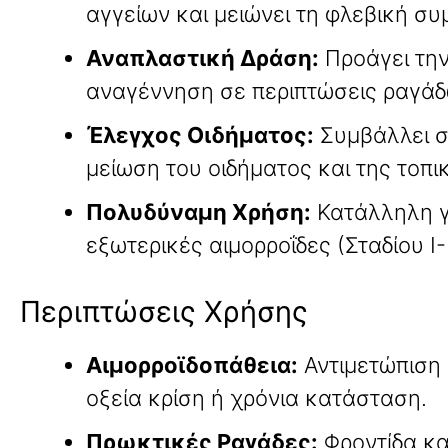
αγγείων και μειώνει τη φλεβική σ
Αναπλαστική Δράση:
Προάγει την
αναγέννηση σε περιπτώσεις ραγάδ
Έλεγχος Οιδήματος:
Συμβάλλει σ
μείωση του οιδήματος και της τοπ
Πολυδύναμη Χρήση:
Κατάλληλη γ
εξωτερικές αιμορροΐδες (Σταδίου I-II
Περιπτώσεις Χρήσης
Αιμορροϊδοπάθεια:
Αντιμετώπιση
οξεία κρίση ή χρόνια κατάσταση.
Πρωκτικές Ραγάδες:
Φροντίδα κ