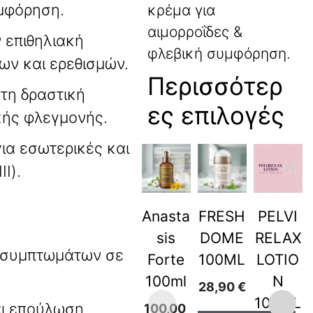
υμφόρηση.
κρέμα για
αιμορροΐδες &
 επιθηλιακή
φλεβική συμφόρηση.
ων και ερεθισμών.
Περισσότερ
τη δραστική
ες επιλογές
ικής φλεγμονής.
ια εσωτερικές και
I).
Anasta
FRESH
PELVI
sis
DOME
RELAX
 συμπτωμάτων σε
Forte
100ML
LOTIO
100ml
N
28,90
€
100ML
αι επούλωση
100,00