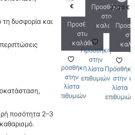
€
Προσθήκη
37,20
€
στο
 τη δυσφορία και
Προσθήκη
καλάθι
Προσθ
στο
στ
καλάθι
καλά
περιπτώσεις
Πρόσθήκη
Π
στην
Πρόσθήκη
λίστα
Πρόσθήκη
στην
επιθυμιών
στην
ε
λίστα
λίστα
ποκατάσταση,
επιθυμιών
επιθυμιών
ρή ποσότητα 2–3
καθαρισμό.