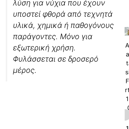
λύση για νύχια που έχουν
υποστεί φθορά από τεχνητά
υλικά, χημικά ή παθογόνους
παράγοντες. Μόνο για
A
εξωτερική χρήση.
a
Φυλάσσεται σε δροσερό
t
μέρος.
s
F
r
1
m
1