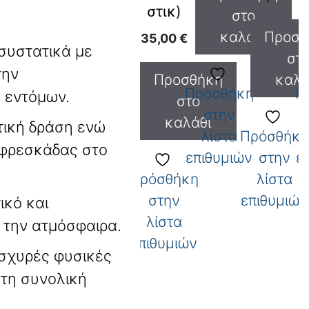
στικ)
στο
καλάθι
Προσθ
35,00
€
συστατικά με
στ
την
Προσθήκη
καλά
Πρόσθήκη
Π
 εντόμων
.
στο
στην
καλάθι
ική δράση ενώ
λίστα
Πρόσθήκη
 φρεσκάδας στο
επιθυμιών
στην
ε
Πρόσθήκη
λίστα
στην
επιθυμιών
ικό και
λίστα
 την ατμόσφαιρα
.
επιθυμιών
ισχυρές φυσικές
 τη συνολική