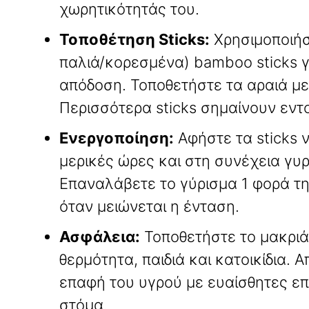
χωρητικότητάς του
.
Τοποθέτηση Sticks:
Χρησιμοποιήσ
παλιά/κορεσμένα) bamboo sticks 
απόδοση
. Τοποθετήστε τα αραιά μ
Περισσότερα sticks σημαίνουν εντ
Ενεργοποίηση:
Αφήστε τα sticks ν
μερικές ώρες και στη συνέχεια γυ
Επαναλάβετε το γύρισμα 1 φορά τ
όταν μειώνεται η ένταση
.
Ασφάλεια:
Τοποθετήστε το μακριά
θερμότητα, παιδιά και κατοικίδια
. 
επαφή του υγρού με ευαίσθητες επι
στόμα
.