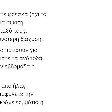
τε φρέσκα (όχι τα
για σωστή
εταξύ τους
.
ονότερη διάχυση
.
α ποτίσουν για
ρίστε τα ανάποδα
.
ην εβδομάδα ή
 από ήλιο,
Αποφύγετε την
φάνειες, μάτια ή