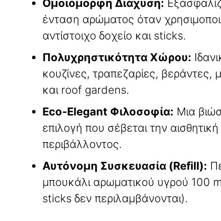
Ομοιόμορφη Διάχυση:
Εξασφαλίζ
ένταση αρώματος όταν χρησιμοποιε
αντίστοιχο δοχείο και sticks
.
Πολυχρηστικότητα Χώρου:
Ιδανι
κουζίνες, τραπεζαρίες, βεράντες,
και roof gardens
.
Eco-Elegant Φιλοσοφία:
Μια βιώσ
επιλογή που σέβεται την αισθητική
περιβάλλοντος
.
Αυτόνομη Συσκευασία (Refill):
Πε
μπουκάλι αρωματικού υγρού 100 ml 
sticks δεν περιλαμβάνονται)
.