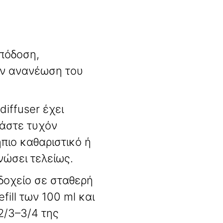
απόδοση,
ην ανανέωση του
diffuser έχει
ιάστε τυχόν
ήπιο καθαριστικό ή
νώσει τελείως
.
δοχείο σε σταθερή
efill των 100 ml και
 2/3–3/4 της