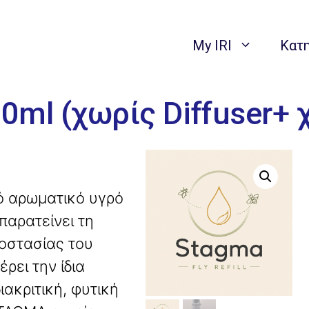
My IRI
Κατ
0ml (χωρίς Diffuser+ 
κό αρωματικό υγρό
παρατείνει τη
ροστασίας του
ρει την ίδια
ιακριτική, φυτική