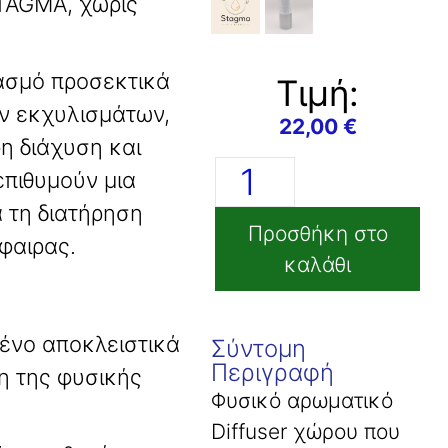
STAGMA, χωρίς
ασμό προσεκτικά
Tιμή:
ών εκχυλισμάτων,
22,00
€
φη διάχυση και
 επιθυμούν μια
 τη διατήρηση
Προσθήκη στο
σφαιρας
.
καλάθι
ένο αποκλειστικά
Σύντομη
Περιγραφή
η της φυσικής
Φυσικό αρωματικό
Diffuser χώρου που