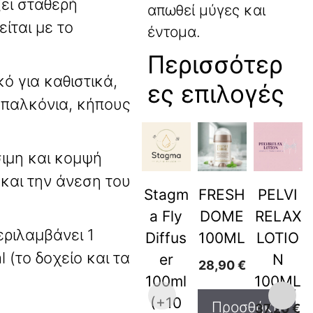
ει σταθερή
απωθεί μύγες και
ίται με το
έντομα.
Περισσότερ
κό για καθιστικά,
ες επιλογές
 μπαλκόνια, κήπους
ιμη και κομψή
 και την άνεση του
Stagm
FRESH
PELVI
a Fly
DOME
RELAX
ριλαμβάνει 1
Diffus
100ML
LOTIO
(το δοχείο και τα
er
N
28,90
€
100ml
100ML
(+10
Προσθήκη
37,20
€